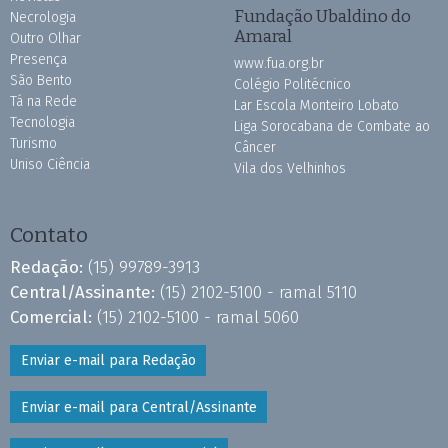
Fundação Ubaldino do
Necrologia
Amaral
Outro Olhar
Presença
www.fua.org.br
São Bento
Colégio Politécnico
Tá na Rede
Lar Escola Monteiro Lobato
Tecnologia
Liga Sorocabana de Combate ao
Turismo
Câncer
Uniso Ciência
Vila dos Velhinhos
Contato
Redação:
(15) 99789-3913
Central/Assinante:
(15) 2102-5100 - ramal 5110
Comercial:
(15) 2102-5100 - ramal 5060
Enviar e-mail para Redação
Enviar e-mail para Central/Assinante