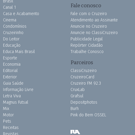
Brasil
Fale conosco
Canal 1
Casa e Acabamento
Fale com o Cruzeiro
Cinema
Atendimento ao Assinante
Condomínios
Anuncie no Cruzeiro
Cruzeirinho
Anuncie no ClassiCruzeiro
Do Leitor
Publicidade Legal
Educação
Repórter Cidadão
Educa Mais Brasil
Trabalhe Conosco
Esporte
Parceiros
Economia
Editorial
ClassiCruzeiro
Exterior
CruzeiroCard
Guia Saúde
Cruzeiro FM 92.3
Informação Livre
CruxLab
Letra Viva
Grafsul
Magnus Futsal
Depositphotos
Mix
Burh
Motor
Pink do Bem OSSEL
Pets
Receitas
Revistas