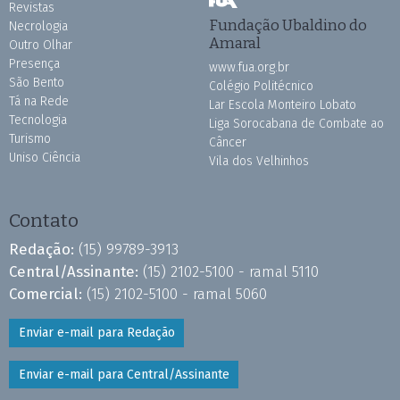
Revistas
Fundação Ubaldino do
Necrologia
Amaral
Outro Olhar
Presença
www.fua.org.br
São Bento
Colégio Politécnico
Tá na Rede
Lar Escola Monteiro Lobato
Tecnologia
Liga Sorocabana de Combate ao
Turismo
Câncer
Uniso Ciência
Vila dos Velhinhos
Contato
Redação:
(15) 99789-3913
Central/Assinante:
(15) 2102-5100 - ramal 5110
Comercial:
(15) 2102-5100 - ramal 5060
Enviar e-mail para Redação
Enviar e-mail para Central/Assinante