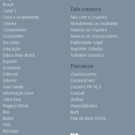
Brasil
Fale conosco
Canal 1
Casa e Acabamento
Fale com o Cruzeiro
Cinema
Atendimento ao Assinante
Condomínios
Anuncie no Cruzeiro
Cruzeirinho
Anuncie no ClassiCruzeiro
Do Leitor
Publicidade Legal
Educação
Repórter Cidadão
Educa Mais Brasil
Trabalhe Conosco
Esporte
Parceiros
Economia
Editorial
ClassiCruzeiro
Exterior
CruzeiroCard
Guia Saúde
Cruzeiro FM 92.3
Informação Livre
CruxLab
Letra Viva
Grafsul
Magnus Futsal
Depositphotos
Mix
Burh
Motor
Pink do Bem OSSEL
Pets
Receitas