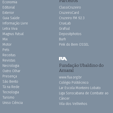
Parceiros
Economia
Editorial
ClassiCruzeiro
Exterior
CruzeiroCard
Guia Saúde
Cruzeiro FM 92.3
Informação Livre
CruxLab
Letra Viva
Grafsul
Magnus Futsal
Depositphotos
Mix
Burh
Motor
Pink do Bem OSSEL
Pets
Receitas
Revistas
Fundação Ubaldino do
Necrologia
Amaral
Outro Olhar
Presença
www.fua.org.br
São Bento
Colégio Politécnico
Tá na Rede
Lar Escola Monteiro Lobato
Tecnologia
Liga Sorocabana de Combate ao
Turismo
Câncer
Uniso Ciência
Vila dos Velhinhos