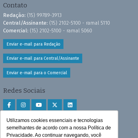
Contato
Redação:
(15) 99789-3913
Central/Assinante:
(15) 2102-5100 - ramal 5110
Comercial:
(15) 2102-5100 - ramal 5060
Enviar e-mail para Redação
Enviar e-mail para Central/Assinante
Enviar e-mail para o Comercial
Redes Sociais
Utilizamos cookies essenciais e tecnologias
Faça download do aplicativo
semelhantes de acordo com a nossa Política de
Play Store e App Store
Privacidade. Ao continuar navegando, você