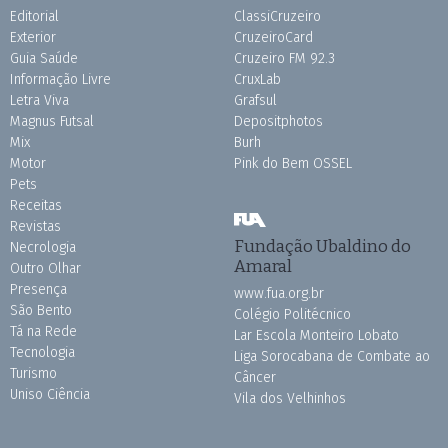
Editorial
ClassiCruzeiro
Exterior
CruzeiroCard
Guia Saúde
Cruzeiro FM 92.3
Informação Livre
CruxLab
Letra Viva
Grafsul
Magnus Futsal
Depositphotos
Mix
Burh
Motor
Pink do Bem OSSEL
Pets
Receitas
Revistas
Fundação Ubaldino do
Necrologia
Amaral
Outro Olhar
Presença
www.fua.org.br
São Bento
Colégio Politécnico
Tá na Rede
Lar Escola Monteiro Lobato
Tecnologia
Liga Sorocabana de Combate ao
Turismo
Câncer
Uniso Ciência
Vila dos Velhinhos