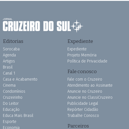
Editorias
Expediente
Sorocaba
Expediente
Agenda
Projeto Memória
Artigos
Política de Privacidade
Brasil
Fale conosco
Canal 1
Casa e Acabamento
Fale com o Cruzeiro
Cinema
Atendimento ao Assinante
Condomínios
Anuncie no Cruzeiro
Cruzeirinho
Anuncie no ClassiCruzeiro
Do Leitor
Publicidade Legal
Educação
Repórter Cidadão
Educa Mais Brasil
Trabalhe Conosco
Esporte
Parceiros
Economia