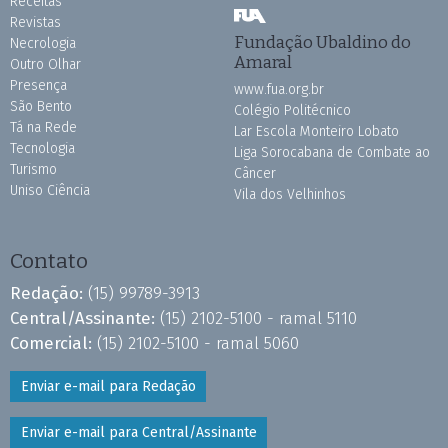
Receitas
Revistas
Fundação Ubaldino do
Necrologia
Amaral
Outro Olhar
Presença
www.fua.org.br
São Bento
Colégio Politécnico
Tá na Rede
Lar Escola Monteiro Lobato
Tecnologia
Liga Sorocabana de Combate ao
Turismo
Câncer
Uniso Ciência
Vila dos Velhinhos
Contato
Redação:
(15) 99789-3913
Central/Assinante:
(15) 2102-5100 - ramal 5110
Comercial:
(15) 2102-5100 - ramal 5060
Enviar e-mail para Redação
Enviar e-mail para Central/Assinante