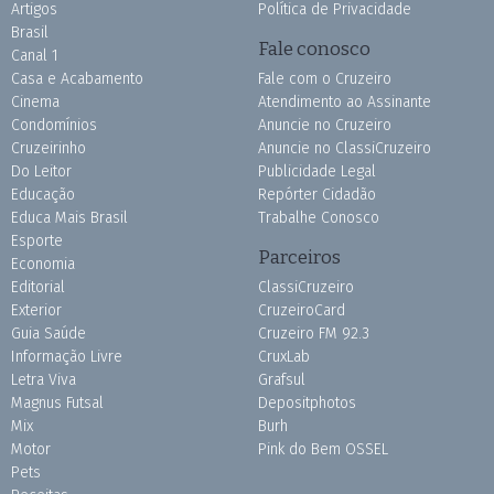
Artigos
Política de Privacidade
Brasil
Fale conosco
Canal 1
Casa e Acabamento
Fale com o Cruzeiro
Cinema
Atendimento ao Assinante
Condomínios
Anuncie no Cruzeiro
Cruzeirinho
Anuncie no ClassiCruzeiro
Do Leitor
Publicidade Legal
Educação
Repórter Cidadão
Educa Mais Brasil
Trabalhe Conosco
Esporte
Parceiros
Economia
Editorial
ClassiCruzeiro
Exterior
CruzeiroCard
Guia Saúde
Cruzeiro FM 92.3
Informação Livre
CruxLab
Letra Viva
Grafsul
Magnus Futsal
Depositphotos
Mix
Burh
Motor
Pink do Bem OSSEL
Pets