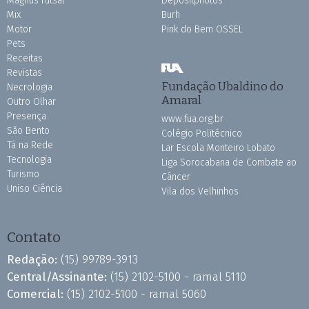
Magnus Futsal
Depositphotos
Mix
Burh
Motor
Pink do Bem OSSEL
Pets
Receitas
Revistas
Fundação Ubaldino do
Necrologia
Amaral
Outro Olhar
Presença
www.fua.org.br
São Bento
Colégio Politécnico
Tá na Rede
Lar Escola Monteiro Lobato
Tecnologia
Liga Sorocabana de Combate ao
Turismo
Câncer
Uniso Ciência
Vila dos Velhinhos
Contato
Redação:
(15) 99789-3913
Central/Assinante:
(15) 2102-5100 - ramal 5110
Comercial:
(15) 2102-5100 - ramal 5060