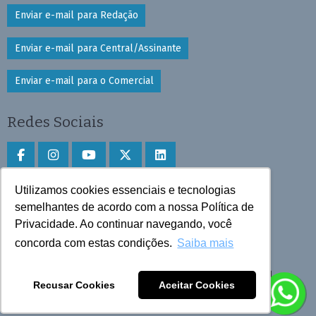
Enviar e-mail para Redação
Enviar e-mail para Central/Assinante
Enviar e-mail para o Comercial
Redes Sociais
Utilizamos cookies essenciais e tecnologias
Faça download do aplicativo
semelhantes de acordo com a nossa Política de
Play Store e App Store
Privacidade. Ao continuar navegando, você
concorda com estas condições.
Saiba mais
Todos os direitos reservados © 2025 Cruzeiro do Sul
Recusar Cookies
Aceitar Cookies