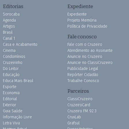
Editorias
Expediente
Sorocaba
Expediente
Agenda
Projeto Memória
Artigos
Política de Privacidade
Brasil
Fale conosco
Canal 1
Casa e Acabamento
Fale com o Cruzeiro
Cinema
Atendimento ao Assinante
Condomínios
Anuncie no Cruzeiro
Cruzeirinho
Anuncie no ClassiCruzeiro
Do Leitor
Publicidade Legal
Educação
Repórter Cidadão
Educa Mais Brasil
Trabalhe Conosco
Esporte
Parceiros
Economia
Editorial
ClassiCruzeiro
Exterior
CruzeiroCard
Guia Saúde
Cruzeiro FM 92.3
Informação Livre
CruxLab
Letra Viva
Grafsul