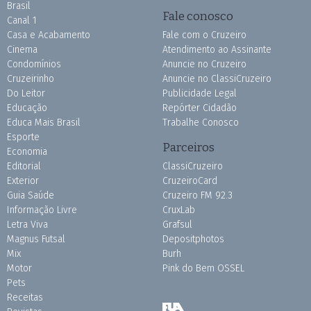
Brasil
Fale conosco
Canal 1
Casa e Acabamento
Fale com o Cruzeiro
Cinema
Atendimento ao Assinante
Condomínios
Anuncie no Cruzeiro
Cruzeirinho
Anuncie no ClassiCruzeiro
Do Leitor
Publicidade Legal
Educação
Repórter Cidadão
Educa Mais Brasil
Trabalhe Conosco
Esporte
Parceiros
Economia
Editorial
ClassiCruzeiro
Exterior
CruzeiroCard
Guia Saúde
Cruzeiro FM 92.3
Informação Livre
CruxLab
Letra Viva
Grafsul
Magnus Futsal
Depositphotos
Mix
Burh
Motor
Pink do Bem OSSEL
Pets
Receitas