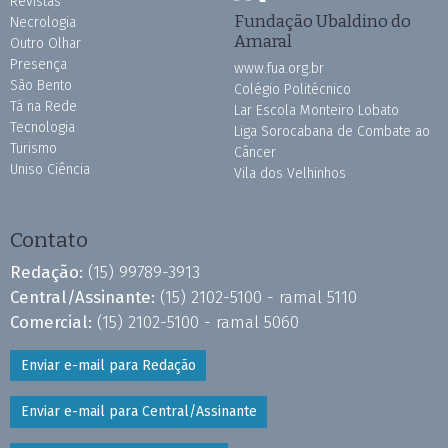
Revistas
Fundação Ubaldino do
Necrologia
Amaral
Outro Olhar
Presença
www.fua.org.br
São Bento
Colégio Politécnico
Tá na Rede
Lar Escola Monteiro Lobato
Tecnologia
Liga Sorocabana de Combate ao
Turismo
Câncer
Uniso Ciência
Vila dos Velhinhos
Contato
Redação:
(15) 99789-3913
Central/Assinante:
(15) 2102-5100 - ramal 5110
Comercial:
(15) 2102-5100 - ramal 5060
Enviar e-mail para Redação
Enviar e-mail para Central/Assinante