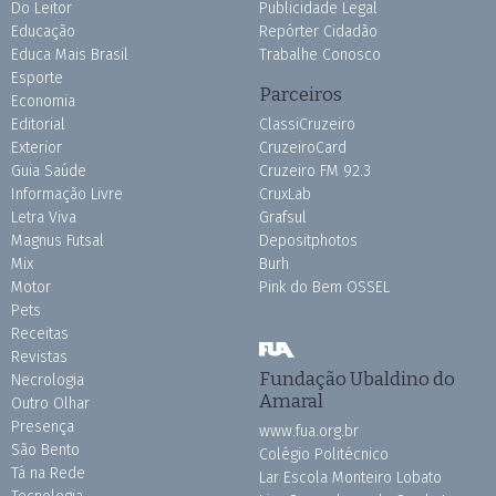
Do Leitor
Publicidade Legal
Educação
Repórter Cidadão
Educa Mais Brasil
Trabalhe Conosco
Esporte
Parceiros
Economia
Editorial
ClassiCruzeiro
Exterior
CruzeiroCard
Guia Saúde
Cruzeiro FM 92.3
Informação Livre
CruxLab
Letra Viva
Grafsul
Magnus Futsal
Depositphotos
Mix
Burh
Motor
Pink do Bem OSSEL
Pets
Receitas
Revistas
Fundação Ubaldino do
Necrologia
Amaral
Outro Olhar
Presença
www.fua.org.br
São Bento
Colégio Politécnico
Tá na Rede
Lar Escola Monteiro Lobato