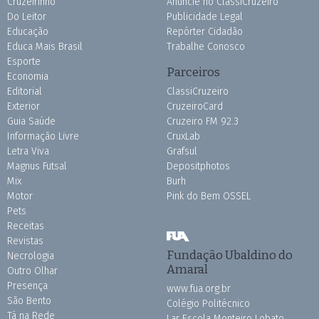
Cruzeirinho
Anuncie no ClassiCruzeiro
Do Leitor
Publicidade Legal
Educação
Repórter Cidadão
Educa Mais Brasil
Trabalhe Conosco
Esporte
Parceiros
Economia
Editorial
ClassiCruzeiro
Exterior
CruzeiroCard
Guia Saúde
Cruzeiro FM 92.3
Informação Livre
CruxLab
Letra Viva
Grafsul
Magnus Futsal
Depositphotos
Mix
Burh
Motor
Pink do Bem OSSEL
Pets
Receitas
Revistas
Fundação Ubaldino do
Necrologia
Amaral
Outro Olhar
Presença
www.fua.org.br
São Bento
Colégio Politécnico
Tá na Rede
Lar Escola Monteiro Lobato