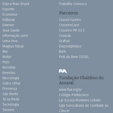
Educa Mais Brasil
Trabalhe Conosco
Esporte
Parceiros
Economia
Editorial
ClassiCruzeiro
Exterior
CruzeiroCard
Guia Saúde
Cruzeiro FM 92.3
Informação Livre
CruxLab
Letra Viva
Grafsul
Magnus Futsal
Depositphotos
Mix
Burh
Motor
Pink do Bem OSSEL
Pets
Receitas
Revistas
Fundação Ubaldino do
Necrologia
Amaral
Outro Olhar
Presença
www.fua.org.br
São Bento
Colégio Politécnico
Tá na Rede
Lar Escola Monteiro Lobato
Tecnologia
Liga Sorocabana de Combate ao
Turismo
Câncer