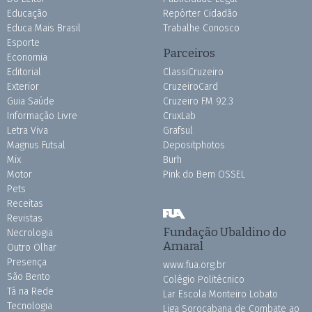
Educação
Repórter Cidadão
Educa Mais Brasil
Trabalhe Conosco
Esporte
Parceiros
Economia
Editorial
ClassiCruzeiro
Exterior
CruzeiroCard
Guia Saúde
Cruzeiro FM 92.3
Informação Livre
CruxLab
Letra Viva
Grafsul
Magnus Futsal
Depositphotos
Mix
Burh
Motor
Pink do Bem OSSEL
Pets
Receitas
Revistas
Fundação Ubaldino do
Necrologia
Amaral
Outro Olhar
Presença
www.fua.org.br
São Bento
Colégio Politécnico
Tá na Rede
Lar Escola Monteiro Lobato
Tecnologia
Liga Sorocabana de Combate ao