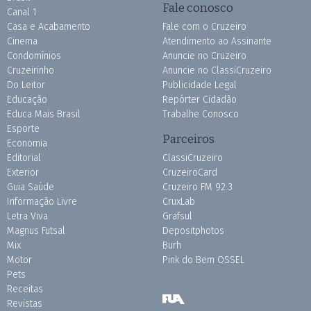
Fale conosco
Canal 1
Casa e Acabamento
Fale com o Cruzeiro
Cinema
Atendimento ao Assinante
Condomínios
Anuncie no Cruzeiro
Cruzeirinho
Anuncie no ClassiCruzeiro
Do Leitor
Publicidade Legal
Educação
Repórter Cidadão
Educa Mais Brasil
Trabalhe Conosco
Esporte
Parceiros
Economia
Editorial
ClassiCruzeiro
Exterior
CruzeiroCard
Guia Saúde
Cruzeiro FM 92.3
Informação Livre
CruxLab
Letra Viva
Grafsul
Magnus Futsal
Depositphotos
Mix
Burh
Motor
Pink do Bem OSSEL
Pets
Receitas
Revistas