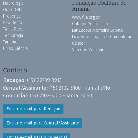
Fundação Ubaldino do
Necrologia
Amaral
Outro Olhar
Presença
www.fua.org.br
São Bento
Colégio Politécnico
Tá na Rede
Lar Escola Monteiro Lobato
Tecnologia
Liga Sorocabana de Combate ao
Turismo
Câncer
Uniso Ciência
Vila dos Velhinhos
Contato
Redação:
(15) 99789-3913
Central/Assinante:
(15) 2102-5100 - ramal 5110
Comercial:
(15) 2102-5100 - ramal 5060
Enviar e-mail para Redação
Enviar e-mail para Central/Assinante
Enviar e-mail para o Comercial