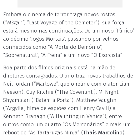
Embora o cinema de terror traga novos rostos
(“M3gan”, “Last Voyage of the Demeter”), sua força
estará mesmo nas continuações. De um novo ‘Pânico‘
ao décimo ‘Jogos Mortais‘, passando por velhos
conhecidos como “A Morte do Demônio”,
“Sobrenatural”, “A Freira” e um novo “O Exorcista”.
Boa parte dos filmes originais está na mão de
diretores consagrados. O ano traz novos trabalhos de
Neil Jordan (“Marlowe”, que o reúne com o ator Liam
Neeson), Guy Ritchie (“The Covenant’), M. Night
Shyamalan (“Batem à Porta”), Matthew Vaughn
(“Argylle’, filme de espiões com Henry Cavill) e
Kenneth Branagh (“A Haunting in Venice”), entre
outros como um quarto “Os Mercenários” e mais um
reboot de “As Tartarugas Ninja”. (
Thaís Marcolino
)