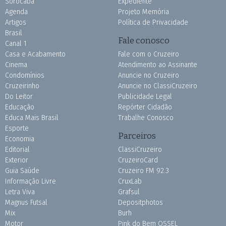
Sorocaba
Expediente
Agenda
Projeto Memória
Artigos
Política de Privacidade
Brasil
Fale conosco
Canal 1
Casa e Acabamento
Fale com o Cruzeiro
Cinema
Atendimento ao Assinante
Condomínios
Anuncie no Cruzeiro
Cruzeirinho
Anuncie no ClassiCruzeiro
Do Leitor
Publicidade Legal
Educação
Repórter Cidadão
Educa Mais Brasil
Trabalhe Conosco
Esporte
Parceiros
Economia
Editorial
ClassiCruzeiro
Exterior
CruzeiroCard
Guia Saúde
Cruzeiro FM 92.3
Informação Livre
CruxLab
Letra Viva
Grafsul
Magnus Futsal
Depositphotos
Mix
Burh
Motor
Pink do Bem OSSEL