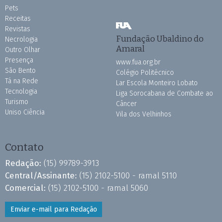
Pets
Receitas
Revistas
Fundação Ubaldino do
Necrologia
Amaral
Outro Olhar
Presença
www.fua.org.br
São Bento
Colégio Politécnico
Tá na Rede
Lar Escola Monteiro Lobato
Tecnologia
Liga Sorocabana de Combate ao
Turismo
Câncer
Uniso Ciência
Vila dos Velhinhos
Contato
Redação:
(15) 99789-3913
Central/Assinante:
(15) 2102-5100 - ramal 5110
Comercial:
(15) 2102-5100 - ramal 5060
Enviar e-mail para Redação