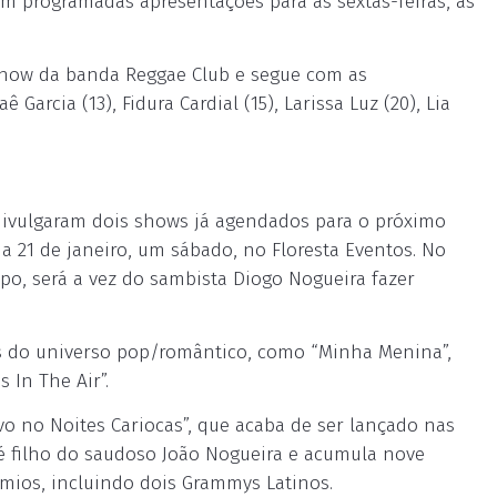
ram programadas apresentações para as sextas-feiras, às
 show da banda Reggae Club e segue com as
Garcia (13), Fidura Cardial (15), Larissa Luz (20), Lia
divulgaram dois shows já agendados para o próximo
a 21 de janeiro, um sábado, no Floresta Eventos. No
o, será a vez do sambista Diogo Nogueira fazer
es do universo pop/romântico, como “Minha Menina”,
 In The Air”.
vo no Noites Cariocas”, que acaba de ser lançado nas
 é filho do saudoso João Nogueira e acumula nove
êmios, incluindo dois Grammys Latinos.