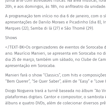
junta arte com atividades físicas. Na área musical, fo
20h, e aos domingos, às 18h, no anfiteatro da unidade.
A programação tem início no dia 6 de janeiro, com o
apresentações de Danilo Moraes e Picadinho (dia 8), Iraê 
Marques (22), Samba di lá (27) e São Thomé (29).
Shows
</TEXT-BK>Os organizadores de eventos de Sorocaba 
ano. Maurício Manieri, se apresenta em Sorocaba no di
dia 25 de março, também um sábado, no Clube de Camp
apresentação em Sorocaba.
Manieri fará o show “Classics”, com hits e composiçõ
“Bem Querer”, “Se Quer Saber”, além de “Easy” e “Love Is
Diogo Nogueira trará a turnê baseada no álbum “Ao Vi
plataformas digitais. Cantor e compositor, o sambista
álbuns e quatro DVDs, além de colecionar diversos pr