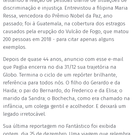
testando a reação de pessoas diante de situações de
discriminação e injustiça. Entrevistou a filipina Maria
Ressa, vencedora do Prêmio Nobel da Paz, ano
passado; foi à Guatemala, na cobertura dos estragos
causados pela erupção do Vulcão de Fogo, que matou
200 pessoas em 2018 - para citar apenas alguns
exemplos.
Depois de quase 44 anos, anuncio com esse e-mail
que Paglia encerra no dia 31/12 sua trajetória na
Globo. Termina o ciclo de um repórter brilhante,
referência para todos nós. O filho do Gerardo e da
Haida; o pai do Bernardo, do Frederico e da Elisa; o
marido da Sandra; o Bochecha, como era chamado na
infância, um colega gentil e acolhedor. E deixará um
legado irretocável.
Sua última reportagem no Fantástico foi exibida
ontem, dia 25 de dezembro. Uma viagem que relembra