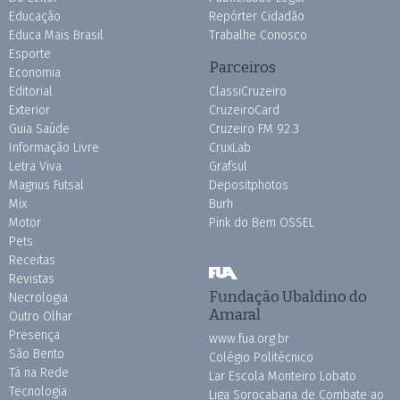
Educação
Repórter Cidadão
Educa Mais Brasil
Trabalhe Conosco
Esporte
Parceiros
Economia
Editorial
ClassiCruzeiro
Exterior
CruzeiroCard
Guia Saúde
Cruzeiro FM 92.3
Informação Livre
CruxLab
Letra Viva
Grafsul
Magnus Futsal
Depositphotos
Mix
Burh
Motor
Pink do Bem OSSEL
Pets
Receitas
Revistas
Fundação Ubaldino do
Necrologia
Amaral
Outro Olhar
Presença
www.fua.org.br
São Bento
Colégio Politécnico
Tá na Rede
Lar Escola Monteiro Lobato
Tecnologia
Liga Sorocabana de Combate ao