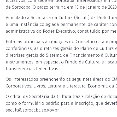
lucrativos, com sede em Sorocaba, interessados em co
de Sorocaba. O prazo termina em 13 de janeiro de 2023
Vinculado à Secretaria da Cultura (Secult) da Prefeitur
é uma instância colegiada permanente, de caráter consu
administrativa do Poder Executivo, constituído por me
Entre as principais atribuições do Conselho estão: pro
conferências, as diretrizes gerais do Plano de Cultura
diretrizes gerais do Sistema de Financiamento à Cul
instrumentos, em especial o Fundo de Cultura; e fiscal
transferências federativas.
Os interessados preencherão as seguintes áreas do CMP
Corporativos; Livros, Leitura e Literatura; Economia da 
O edital da Secretaria da Cultura traz a relação de 
como o formulário padrão para a inscrição, que deverá 
secult@sorocaba.sp.gov.br
.