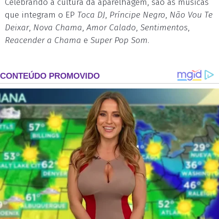
Celebrando a cultura da aparelhagem, são as músicas
que integram o EP
Toca DJ
,
Príncipe Negro
,
Não Vou Te
Deixar
,
Nova Chama
,
Amor Calado
,
Sentimentos
,
Reacender a Chama
e
Super Pop Som
.