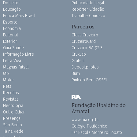
Do Leitor
Publicidade Legal
Educação
Repórter Cidadão
Educa Mais Brasil
Trabalhe Conosco
Esporte
Parceiros
Economia
Editorial
ClassiCruzeiro
Exterior
CruzeiroCard
Guia Saúde
Cruzeiro FM 92.3
Informação Livre
CruxLab
Letra Viva
Grafsul
Magnus Futsal
Depositphotos
Mix
Burh
Motor
Pink do Bem OSSEL
Pets
Receitas
Revistas
Fundação Ubaldino do
Necrologia
Amaral
Outro Olhar
Presença
www.fua.org.br
São Bento
Colégio Politécnico
Tá na Rede
Lar Escola Monteiro Lobato