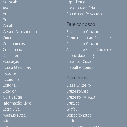
Sorocaba
Expediente
Agenda
Projeto Memória
Artigos
Política de Privacidade
Brasil
Fale conosco
Canal 1
Casa e Acabamento
Fale com o Cruzeiro
Cinema
Atendimento ao Assinante
Condomínios
Anuncie no Cruzeiro
Cruzeirinho
Anuncie no ClassiCruzeiro
Do Leitor
Publicidade Legal
Educação
Repórter Cidadão
Educa Mais Brasil
Trabalhe Conosco
Esporte
Parceiros
Economia
Editorial
ClassiCruzeiro
Exterior
CruzeiroCard
Guia Saúde
Cruzeiro FM 92.3
Informação Livre
CruxLab
Letra Viva
Grafsul
Magnus Futsal
Depositphotos
Mix
Burh