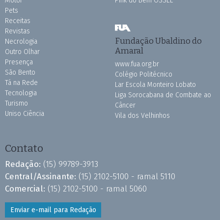
Motor
Pink do Bem OSSEL
Pets
Receitas
Revistas
Fundação Ubaldino do
Necrologia
Amaral
Outro Olhar
Presença
www.fua.org.br
São Bento
Colégio Politécnico
Tá na Rede
Lar Escola Monteiro Lobato
Tecnologia
Liga Sorocabana de Combate ao
Turismo
Câncer
Uniso Ciência
Vila dos Velhinhos
Contato
Redação:
(15) 99789-3913
Central/Assinante:
(15) 2102-5100 - ramal 5110
Comercial:
(15) 2102-5100 - ramal 5060
Enviar e-mail para Redação