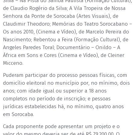
Silva – Na Pista do Samba Paulista (Formação Cultural),
de Claudio Rogério da Silva; A Vila Tropeira de Nossa
Senhora da Ponte de Sorocaba (Artes Visuais), de
Claudimir Theodoro; Memórias do Teatro Sorocabano –
Os anos 2010, (Cinema e Vídeo), de Marcelo Pereira do
Nascimento; Rebentou a Feira (Formação Cultural), de
Angeles Paredes Toral; Documentário – Onildo – A
África em Sons e Cores (Cinema e Vídeo), de Cleiner
Micceno.
Puderam participar do processo pessoas físicas, com
domicílio eleitoral no município por, no mínimo, dois
anos; com idade igual ou superior a 18 anos
completos no período de inscrição; e pessoas
jurídicas estabelecidas há, no mínimo, quatro anos
em Sorocaba.
Cada proponente pode apresentar um projeto e o
valor do mesmo deveria ser de até R$ 79.200,00. O