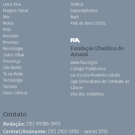
Letra Viva
Grafsul
Magnus Futsal
Depositphotos
Mix
Burh
Motor
Pink do Bem OSSEL
Pets
Receitas
Revistas
Fundação Ubaldino do
Necrologia
Amaral
Outro Olhar
Presença
www.fua.org.br
São Bento
Colégio Politécnico
Tá na Rede
Lar Escola Monteiro Lobato
Tecnologia
Liga Sorocabana de Combate ao
Turismo
Câncer
Uniso Ciência
Vila dos Velhinhos
Contato
Redação:
(15) 99789-3913
Central/Assinante:
(15) 2102-5100 - ramal 5110