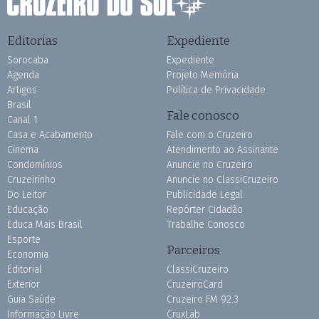
Editorias
Expediente
Sorocaba
Expediente
Agenda
Projeto Memória
Artigos
Política de Privacidade
Brasil
Fale conosco
Canal 1
Casa e Acabamento
Fale com o Cruzeiro
Cinema
Atendimento ao Assinante
Condomínios
Anuncie no Cruzeiro
Cruzeirinho
Anuncie no ClassiCruzeiro
Do Leitor
Publicidade Legal
Educação
Repórter Cidadão
Educa Mais Brasil
Trabalhe Conosco
Esporte
Parceiros
Economia
Editorial
ClassiCruzeiro
Exterior
CruzeiroCard
Guia Saúde
Cruzeiro FM 92.3
Informação Livre
CruxLab