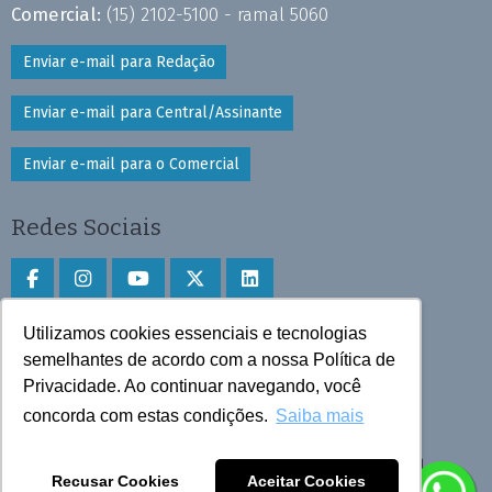
Comercial:
(15) 2102-5100 - ramal 5060
Enviar e-mail para Redação
Enviar e-mail para Central/Assinante
Enviar e-mail para o Comercial
Redes Sociais
Utilizamos cookies essenciais e tecnologias
Faça download do aplicativo
semelhantes de acordo com a nossa Política de
Privacidade. Ao continuar navegando, você
Play Store e App Store
concorda com estas condições.
Saiba mais
Todos os direitos reservados © 2025 Cruzeiro do Sul
Recusar Cookies
Aceitar Cookies