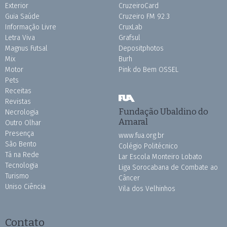
Exterior
CruzeiroCard
Guia Saúde
Cruzeiro FM 92.3
Informação Livre
CruxLab
Letra Viva
Grafsul
Magnus Futsal
Depositphotos
Mix
Burh
Motor
Pink do Bem OSSEL
Pets
Receitas
Revistas
Fundação Ubaldino do
Necrologia
Amaral
Outro Olhar
Presença
www.fua.org.br
São Bento
Colégio Politécnico
Tá na Rede
Lar Escola Monteiro Lobato
Tecnologia
Liga Sorocabana de Combate ao
Turismo
Câncer
Uniso Ciência
Vila dos Velhinhos
Contato