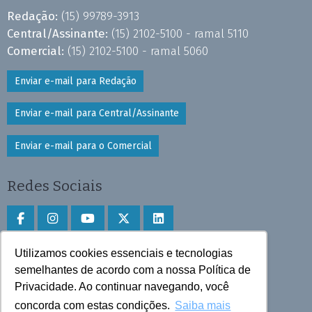
Redação:
(15) 99789-3913
Central/Assinante:
(15) 2102-5100 - ramal 5110
Comercial:
(15) 2102-5100 - ramal 5060
Enviar e-mail para Redação
Enviar e-mail para Central/Assinante
Enviar e-mail para o Comercial
Redes Sociais
Utilizamos cookies essenciais e tecnologias
Faça download do aplicativo
semelhantes de acordo com a nossa Política de
Privacidade. Ao continuar navegando, você
Play Store e App Store
concorda com estas condições.
Saiba mais