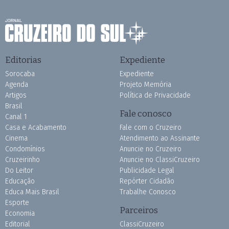
Editorias
Expediente
Sorocaba
Expediente
Agenda
Projeto Memória
Artigos
Política de Privacidade
Brasil
Fale conosco
Canal 1
Casa e Acabamento
Fale com o Cruzeiro
Cinema
Atendimento ao Assinante
Condomínios
Anuncie no Cruzeiro
Cruzeirinho
Anuncie no ClassiCruzeiro
Do Leitor
Publicidade Legal
Educação
Repórter Cidadão
Educa Mais Brasil
Trabalhe Conosco
Esporte
Parceiros
Economia
Editorial
ClassiCruzeiro