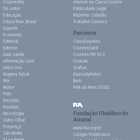
Cruzeirinho
Anuncie no ClassiCruzeiro
Do Leitor
Publicidade Legal
Educação
Repórter Cidadão
Educa Mais Brasil
Trabalhe Conosco
Esporte
Parceiros
Economia
Editorial
ClassiCruzeiro
Exterior
CruzeiroCard
Guia Saúde
Cruzeiro FM 92.3
Informação Livre
CruxLab
Letra Viva
Grafsul
Magnus Futsal
Depositphotos
Mix
Burh
Motor
Pink do Bem OSSEL
Pets
Receitas
Revistas
Fundação Ubaldino do
Necrologia
Amaral
Outro Olhar
Presença
www.fua.org.br
São Bento
Colégio Politécnico
Tá na Rede