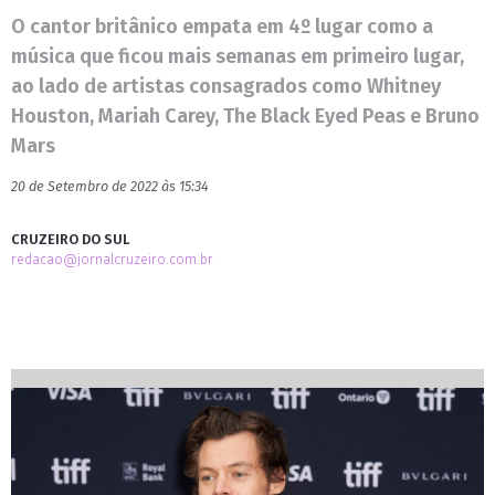
O cantor britânico empata em 4º lugar como a
música que ficou mais semanas em primeiro lugar,
ao lado de artistas consagrados como Whitney
Houston, Mariah Carey, The Black Eyed Peas e Bruno
Mars
20 de Setembro de 2022 às 15:34
CRUZEIRO DO SUL
redacao@jornalcruzeiro.com.br