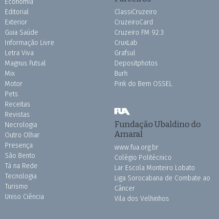
Economia
Editorial
ClassiCruzeiro
Exterior
CruzeiroCard
Guia Saúde
Cruzeiro FM 92.3
Informação Livre
CruxLab
Letra Viva
Grafsul
Magnus Futsal
Depositphotos
Mix
Burh
Motor
Pink do Bem OSSEL
Pets
Receitas
Revistas
Fundação Ubaldino do
Necrologia
Amaral
Outro Olhar
Presença
www.fua.org.br
São Bento
Colégio Politécnico
Tá na Rede
Lar Escola Monteiro Lobato
Tecnologia
Liga Sorocabana de Combate ao
Turismo
Câncer
Uniso Ciência
Vila dos Velhinhos