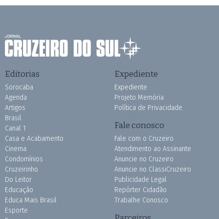
Editorias
Expediente
Sorocaba
Expediente
Agenda
Projeto Memória
Artigos
Política de Privacidade
Brasil
Fale conosco
Canal 1
Casa e Acabamento
Fale com o Cruzeiro
Cinema
Atendimento ao Assinante
Condomínios
Anuncie no Cruzeiro
Cruzeirinho
Anuncie no ClassiCruzeiro
Do Leitor
Publicidade Legal
Educação
Repórter Cidadão
Educa Mais Brasil
Trabalhe Conosco
Esporte
Parceiros