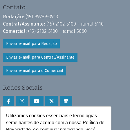
Contato
Redação:
(15) 99789-3913
Central/Assinante:
(15) 2102-5100 - ramal 5110
Comercial:
(15) 2102-5100 - ramal 5060
Enviar e-mail para Redação
Enviar e-mail para Central/Assinante
Enviar e-mail para o Comercial
Redes Sociais
Utilizamos cookies essenciais e tecnologias
Faça download do aplicativo
semelhantes de acordo com a nossa Política de
Play Store e App Store
Privacidade. Ao continuar navegando, você