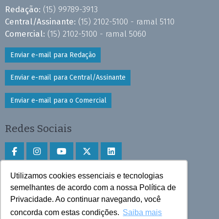
Redação:
(15) 99789-3913
Central/Assinante:
(15) 2102-5100 - ramal 5110
Comercial:
(15) 2102-5100 - ramal 5060
Enviar e-mail para Redação
Enviar e-mail para Central/Assinante
Enviar e-mail para o Comercial
Redes Sociais
Utilizamos cookies essenciais e tecnologias
Faça download do aplicativo
semelhantes de acordo com a nossa Política de
Privacidade. Ao continuar navegando, você
Play Store e App Store
concorda com estas condições.
Saiba mais