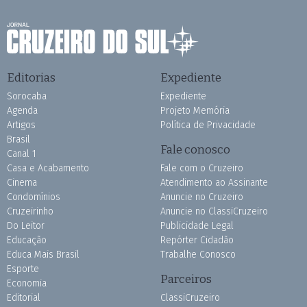
Editorias
Expediente
Sorocaba
Expediente
Agenda
Projeto Memória
Artigos
Política de Privacidade
Brasil
Fale conosco
Canal 1
Casa e Acabamento
Fale com o Cruzeiro
Cinema
Atendimento ao Assinante
Condomínios
Anuncie no Cruzeiro
Cruzeirinho
Anuncie no ClassiCruzeiro
Do Leitor
Publicidade Legal
Educação
Repórter Cidadão
Educa Mais Brasil
Trabalhe Conosco
Esporte
Parceiros
Economia
Editorial
ClassiCruzeiro