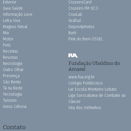
Exterior
CruzeiroCard
Guia Saúde
Cruzeiro FM 92.3
Informação Livre
CruxLab
Letra Viva
Grafsul
Magnus Futsal
Depositphotos
Mix
Burh
Motor
Pink do Bem OSSEL
Pets
Receitas
Revistas
Fundação Ubaldino do
Necrologia
Amaral
Outro Olhar
Presença
www.fua.org.br
São Bento
Colégio Politécnico
Tá na Rede
Lar Escola Monteiro Lobato
Tecnologia
Liga Sorocabana de Combate ao
Turismo
Câncer
Uniso Ciência
Vila dos Velhinhos
Contato