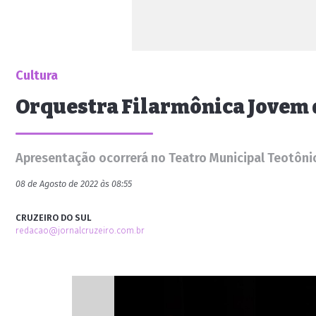
Cultura
Orquestra Filarmônica Jovem d
Apresentação ocorrerá no Teatro Municipal Teotônio V
08 de Agosto de 2022 às 08:55
CRUZEIRO DO SUL
redacao@jornalcruzeiro.com.br