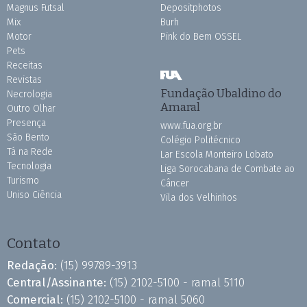
Magnus Futsal
Depositphotos
Mix
Burh
Motor
Pink do Bem OSSEL
Pets
Receitas
Revistas
Fundação Ubaldino do
Necrologia
Amaral
Outro Olhar
Presença
www.fua.org.br
São Bento
Colégio Politécnico
Tá na Rede
Lar Escola Monteiro Lobato
Tecnologia
Liga Sorocabana de Combate ao
Turismo
Câncer
Uniso Ciência
Vila dos Velhinhos
Contato
Redação:
(15) 99789-3913
Central/Assinante:
(15) 2102-5100 - ramal 5110
Comercial:
(15) 2102-5100 - ramal 5060