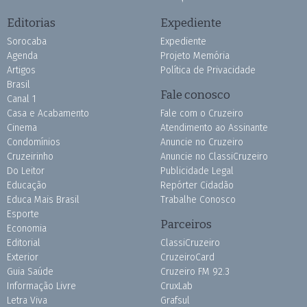
Editorias
Expediente
Sorocaba
Expediente
Agenda
Projeto Memória
Artigos
Política de Privacidade
Brasil
Fale conosco
Canal 1
Casa e Acabamento
Fale com o Cruzeiro
Cinema
Atendimento ao Assinante
Condomínios
Anuncie no Cruzeiro
Cruzeirinho
Anuncie no ClassiCruzeiro
Do Leitor
Publicidade Legal
Educação
Repórter Cidadão
Educa Mais Brasil
Trabalhe Conosco
Esporte
Parceiros
Economia
Editorial
ClassiCruzeiro
Exterior
CruzeiroCard
Guia Saúde
Cruzeiro FM 92.3
Informação Livre
CruxLab
Letra Viva
Grafsul