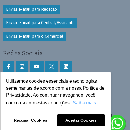
Enviar e-mail para Redação
Enviar e-mail para Central/Assinante
Enviar e-mail para o Comercial
Redes Sociais
Utilizamos cookies essenciais e tecnologias
Faça download do aplicativo
semelhantes de acordo com a nossa Política de
Privacidade. Ao continuar navegando, você
Play Store e App Store
concorda com estas condições.
Saiba mais
Todos os direitos reservados © 2025 Cruzeiro do Sul
Recusar Cookies
Aceitar Cookies