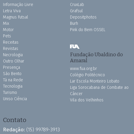
Informação Livre
CruxLab
Letra Viva
Grafsul
Magnus Futsal
Depositphotos
Mix
Burh
Motor
Pink do Bem OSSEL
Pets
Receitas
Revistas
Fundação Ubaldino do
Necrologia
Amaral
Outro Olhar
Presença
www.fua.org.br
São Bento
Colégio Politécnico
Tá na Rede
Lar Escola Monteiro Lobato
Tecnologia
Liga Sorocabana de Combate ao
Turismo
Câncer
Uniso Ciência
Vila dos Velhinhos
Contato
Redação:
(15) 99789-3913