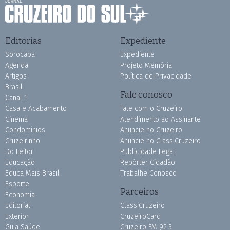
Editorias
Expediente
Sorocaba
Expediente
Agenda
Projeto Memória
Artigos
Política de Privacidade
Brasil
Fale conosco
Canal 1
Casa e Acabamento
Fale com o Cruzeiro
Cinema
Atendimento ao Assinante
Condomínios
Anuncie no Cruzeiro
Cruzeirinho
Anuncie no ClassiCruzeiro
Do Leitor
Publicidade Legal
Educação
Repórter Cidadão
Educa Mais Brasil
Trabalhe Conosco
Esporte
Parceiros
Economia
Editorial
ClassiCruzeiro
Exterior
CruzeiroCard
Guia Saúde
Cruzeiro FM 92.3