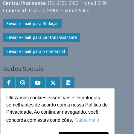
Central/Assinante:
(15) 2102-5100 - ramal 5110
Comercial:
(15) 2102-5100 - ramal 5060
Enviar e-mail para Redação
Enviar e-mail para Central/Assinante
Enviar e-mail para o Comercial
Redes Sociais
Utilizamos cookies essenciais e tecnologias
Faça download do aplicativo
semelhantes de acordo com a nossa Política de
Play Store e App Store
Privacidade. Ao continuar navegando, você
concorda com estas condições.
Saiba mais
Todos os direitos reservados © 2025 Cruzeiro do Sul