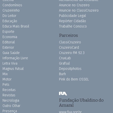
Condomínios
Anuncie no Cruzeiro
Cruzeirinho
Anuncie no ClassiCruzeiro
Do Leitor
Publicidade Legal
Educação
Repórter Cidadão
Educa Mais Brasil
Trabalhe Conosco
Esporte
Parceiros
Economia
Editorial
ClassiCruzeiro
Exterior
CruzeiroCard
Guia Saúde
Cruzeiro FM 92.3
Informação Livre
CruxLab
Letra Viva
Grafsul
Magnus Futsal
Depositphotos
Mix
Burh
Motor
Pink do Bem OSSEL
Pets
Receitas
Revistas
Fundação Ubaldino do
Necrologia
Amaral
Outro Olhar
Presença
www.fua.org.br