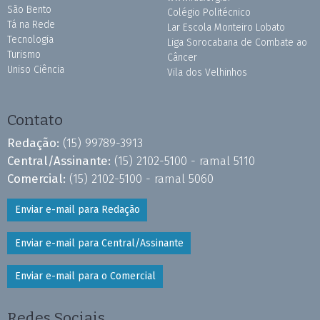
São Bento
Colégio Politécnico
Tá na Rede
Lar Escola Monteiro Lobato
Tecnologia
Liga Sorocabana de Combate ao
Turismo
Câncer
Uniso Ciência
Vila dos Velhinhos
Contato
Redação:
(15) 99789-3913
Central/Assinante:
(15) 2102-5100 - ramal 5110
Comercial:
(15) 2102-5100 - ramal 5060
Enviar e-mail para Redação
Enviar e-mail para Central/Assinante
Enviar e-mail para o Comercial
Redes Sociais