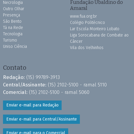
Fundação Ubaldino do
Necrologia
Amaral
Outro Olhar
Presença
www.fua.org.br
São Bento
Colégio Politécnico
Tá na Rede
Lar Escola Monteiro Lobato
Tecnologia
Liga Sorocabana de Combate ao
Turismo
Câncer
Uniso Ciência
Vila dos Velhinhos
Contato
Redação:
(15) 99789-3913
Central/Assinante:
(15) 2102-5100 - ramal 5110
Comercial:
(15) 2102-5100 - ramal 5060
Enviar e-mail para Redação
Enviar e-mail para Central/Assinante
Enviar e-mail para o Comercial