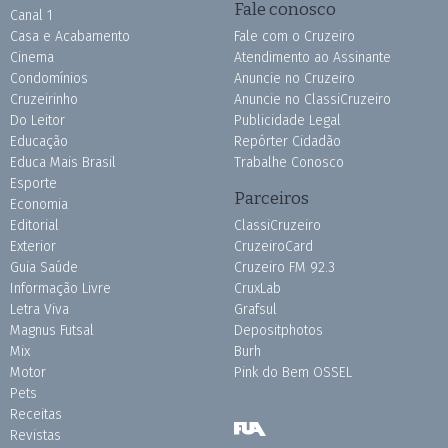
Fale conosco
Canal 1
Casa e Acabamento
Fale com o Cruzeiro
Cinema
Atendimento ao Assinante
Condomínios
Anuncie no Cruzeiro
Cruzeirinho
Anuncie no ClassiCruzeiro
Do Leitor
Publicidade Legal
Educação
Repórter Cidadão
Educa Mais Brasil
Trabalhe Conosco
Esporte
Parceiros
Economia
Editorial
ClassiCruzeiro
Exterior
CruzeiroCard
Guia Saúde
Cruzeiro FM 92.3
Informação Livre
CruxLab
Letra Viva
Grafsul
Magnus Futsal
Depositphotos
Mix
Burh
Motor
Pink do Bem OSSEL
Pets
Receitas
Revistas