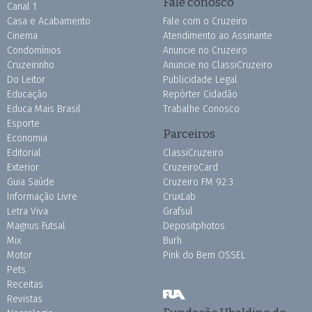
Fale conosco
Canal 1
Casa e Acabamento
Fale com o Cruzeiro
Cinema
Atendimento ao Assinante
Condomínios
Anuncie no Cruzeiro
Cruzeirinho
Anuncie no ClassiCruzeiro
Do Leitor
Publicidade Legal
Educação
Repórter Cidadão
Educa Mais Brasil
Trabalhe Conosco
Esporte
Parceiros
Economia
Editorial
ClassiCruzeiro
Exterior
CruzeiroCard
Guia Saúde
Cruzeiro FM 92.3
Informação Livre
CruxLab
Letra Viva
Grafsul
Magnus Futsal
Depositphotos
Mix
Burh
Motor
Pink do Bem OSSEL
Pets
Receitas
Revistas