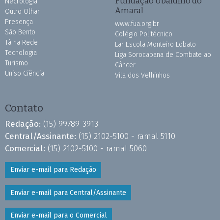
Fundação Ubaldino do
Necrologia
Amaral
Outro Olhar
Presença
www.fua.org.br
São Bento
Colégio Politécnico
Tá na Rede
Lar Escola Monteiro Lobato
Tecnologia
Liga Sorocabana de Combate ao
Turismo
Câncer
Uniso Ciência
Vila dos Velhinhos
Contato
Redação:
(15) 99789-3913
Central/Assinante:
(15) 2102-5100 - ramal 5110
Comercial:
(15) 2102-5100 - ramal 5060
Enviar e-mail para Redação
Enviar e-mail para Central/Assinante
Enviar e-mail para o Comercial