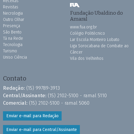
Receitas
Revistas
Fundação Ubaldino do
Necrologia
Amaral
Outro Olhar
Presença
www.fua.org.br
São Bento
Colégio Politécnico
Tá na Rede
Lar Escola Monteiro Lobato
Tecnologia
Liga Sorocabana de Combate ao
Turismo
Câncer
Uniso Ciência
Vila dos Velhinhos
Contato
Redação:
(15) 99789-3913
Central/Assinante:
(15) 2102-5100 - ramal 5110
Comercial:
(15) 2102-5100 - ramal 5060
Enviar e-mail para Redação
Enviar e-mail para Central/Assinante