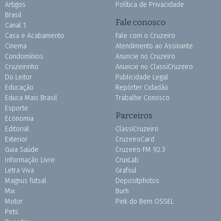
Artigos
Política de Privacidade
Brasil
Fale conosco
Canal 1
Casa e Acabamento
Fale com o Cruzeiro
Cinema
Atendimento ao Assinante
Condomínios
Anuncie no Cruzeiro
Cruzeirinho
Anuncie no ClassiCruzeiro
Do Leitor
Publicidade Legal
Educação
Repórter Cidadão
Educa Mais Brasil
Trabalhe Conosco
Esporte
Parceiros
Economia
Editorial
ClassiCruzeiro
Exterior
CruzeiroCard
Guia Saúde
Cruzeiro FM 92.3
Informação Livre
CruxLab
Letra Viva
Grafsul
Magnus Futsal
Depositphotos
Mix
Burh
Motor
Pink do Bem OSSEL
Pets