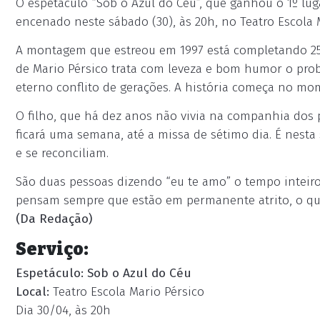
O espetáculo “Sob o Azul do Céu”, que ganhou o 1º lug
encenado neste sábado (30), às 20h, no Teatro Escola 
A montagem que estreou em 1997 está completando 25 a
de Mario Pérsico trata com leveza e bom humor o pr
eterno conflito de gerações. A história começa no mo
O filho, que há dez anos não vivia na companhia dos 
ficará uma semana, até a missa de sétimo dia. É nest
e se reconciliam.
São duas pessoas dizendo “eu te amo” o tempo inteiro,
pensam sempre que estão em permanente atrito, o q
(Da Redação)
Serviço:
Espetáculo: Sob o Azul do Céu
Local:
Teatro Escola Mario Pérsico
Dia 30/04, às 20h