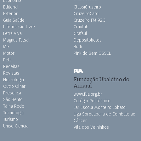
Economia
Editorial
ClassiCruzeiro
Exterior
CruzeiroCard
Guia Saúde
Cruzeiro FM 92.3
Informação Livre
CruxLab
Letra Viva
Grafsul
Magnus Futsal
Depositphotos
Mix
Burh
Motor
Pink do Bem OSSEL
Pets
Receitas
Revistas
Fundação Ubaldino do
Necrologia
Amaral
Outro Olhar
Presença
www.fua.org.br
São Bento
Colégio Politécnico
Tá na Rede
Lar Escola Monteiro Lobato
Tecnologia
Liga Sorocabana de Combate ao
Turismo
Câncer
Uniso Ciência
Vila dos Velhinhos