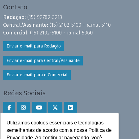
Contato
Redação:
(15) 99789-3913
Central/Assinante:
(15) 2102-5100 - ramal 5110
Comercial:
(15) 2102-5100 - ramal 5060
Enviar e-mail para Redação
Enviar e-mail para Central/Assinante
Enviar e-mail para o Comercial
Redes Sociais
Utilizamos cookies essenciais e tecnologias
Faça download do aplicativo
semelhantes de acordo com a nossa Política de
Privacidade. Ao continuar navegando, você
Play Store e App Store