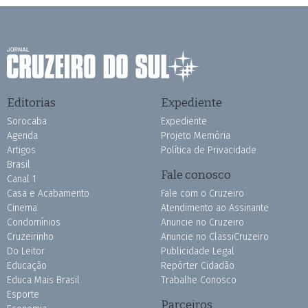
Editorias
Expediente
Sorocaba
Expediente
Agenda
Projeto Memória
Artigos
Política de Privacidade
Brasil
Fale conosco
Canal 1
Casa e Acabamento
Fale com o Cruzeiro
Cinema
Atendimento ao Assinante
Condomínios
Anuncie no Cruzeiro
Cruzeirinho
Anuncie no ClassiCruzeiro
Do Leitor
Publicidade Legal
Educação
Repórter Cidadão
Educa Mais Brasil
Trabalhe Conosco
Esporte
Parceiros