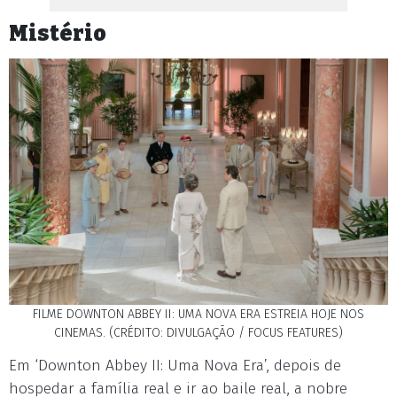
Mistério
FILME DOWNTON ABBEY II: UMA NOVA ERA ESTREIA HOJE NOS
CINEMAS. (CRÉDITO: DIVULGAÇÃO / FOCUS FEATURES)
Em ‘Downton Abbey II: Uma Nova Era’, depois de
hospedar a família real e ir ao baile real, a nobre