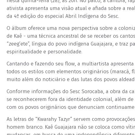
nesta quinta-feira (28), às 20h. No palco, a cantora, ra
ativista apresenta uma visão atual e afiada sobre a re
da 4ª edição do especial Abril Indígena do Sesc.
O álbum oferece uma nova perspectiva sobre a coloni
de Kaê - uma técnica ancestral de se receber os cantos.
“zeeg’ete”, língua do povo indígena Guajajara, e traz 
espiritualidade e personalidade.
Cantando e fazendo seu flow, a multiartista apresen
todos os estilos com elementos originários (maracá, f
muito além do noticiário e das lutas dos povos aldead
Conforme informações do Sesc Sorocaba, a obra da c
se reconhecerem fora da identidade colonial, além de
com os povos originários que denunciam continuamen
As letras de “Kwarahy Tazyr” servem como provocaçõ
homem branco. Kaê Guajajara não se coloca como víti
mudanças, em busca de uma independência diferente 