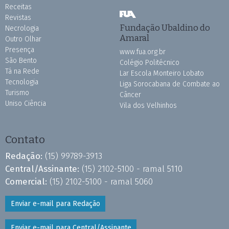
Receitas
Revistas
Fundação Ubaldino do
Necrologia
Amaral
Outro Olhar
Presença
www.fua.org.br
São Bento
Colégio Politécnico
Tá na Rede
Lar Escola Monteiro Lobato
Tecnologia
Liga Sorocabana de Combate ao
Turismo
Câncer
Uniso Ciência
Vila dos Velhinhos
Contato
Redação:
(15) 99789-3913
Central/Assinante:
(15) 2102-5100 - ramal 5110
Comercial:
(15) 2102-5100 - ramal 5060
Enviar e-mail para Redação
Enviar e-mail para Central/Assinante