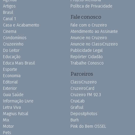
Artigos
Política de Privacidade
Brasil
Fale conosco
Canal 1
Casa e Acabamento
Fale com o Cruzeiro
Cinema
Atendimento ao Assinante
Condomínios
Anuncie no Cruzeiro
Cruzeirinho
Anuncie no ClassiCruzeiro
Do Leitor
Publicidade Legal
Educação
Repórter Cidadão
Educa Mais Brasil
Trabalhe Conosco
Esporte
Parceiros
Economia
Editorial
ClassiCruzeiro
Exterior
CruzeiroCard
Guia Saúde
Cruzeiro FM 92.3
Informação Livre
CruxLab
Letra Viva
Grafsul
Magnus Futsal
Depositphotos
Mix
Burh
Motor
Pink do Bem OSSEL
Pets