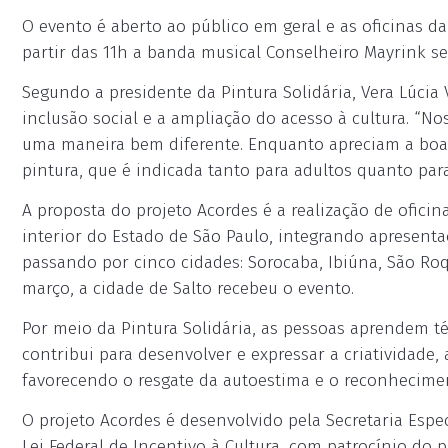
O evento é aberto ao público em geral e as oficinas da 
partir das 11h a banda musical Conselheiro Mayrink se
Segundo a presidente da Pintura Solidária, Vera Lúcia 
inclusão social e a ampliação do acesso à cultura. “No
uma maneira bem diferente. Enquanto apreciam a boa 
pintura, que é indicada tanto para adultos quanto para
A proposta do projeto Acordes é a realização de oficin
interior do Estado de São Paulo, integrando apresentaç
passando por cinco cidades: Sorocaba, Ibiúna, São Ro
março, a cidade de Salto recebeu o evento.
Por meio da Pintura Solidária, as pessoas aprendem 
contribui para desenvolver e expressar a criatividade,
favorecendo o resgate da autoestima e o reconhecimen
O projeto Acordes é desenvolvido pela Secretaria Espe
Lei Federal de Incentivo à Cultura, com patrocínio do 