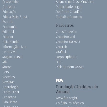
Cruzeirinho
Anuncie no ClassiCruzeiro
Do Leitor
Publicidade Legal
Educação
Repórter Cidadão
Educa Mais Brasil
Trabalhe Conosco
Esporte
Parceiros
Economia
Editorial
ClassiCruzeiro
Exterior
CruzeiroCard
Guia Saúde
Cruzeiro FM 92.3
Informação Livre
CruxLab
Letra Viva
Grafsul
Magnus Futsal
Depositphotos
Mix
Burh
Motor
Pink do Bem OSSEL
Pets
Receitas
Revistas
Fundação Ubaldino do
Necrologia
Amaral
Outro Olhar
Presença
www.fua.org.br
São Bento
Colégio Politécnico