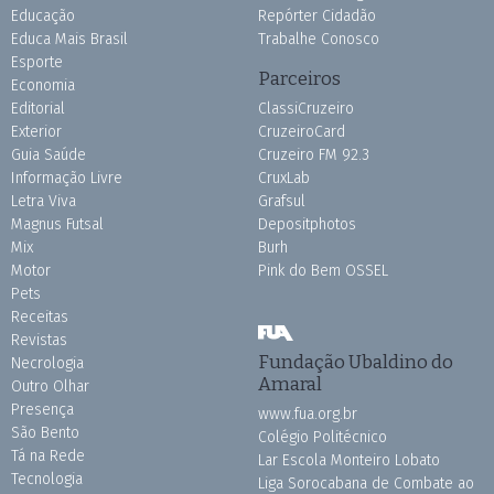
Educação
Repórter Cidadão
Educa Mais Brasil
Trabalhe Conosco
Esporte
Parceiros
Economia
Editorial
ClassiCruzeiro
Exterior
CruzeiroCard
Guia Saúde
Cruzeiro FM 92.3
Informação Livre
CruxLab
Letra Viva
Grafsul
Magnus Futsal
Depositphotos
Mix
Burh
Motor
Pink do Bem OSSEL
Pets
Receitas
Revistas
Fundação Ubaldino do
Necrologia
Amaral
Outro Olhar
Presença
www.fua.org.br
São Bento
Colégio Politécnico
Tá na Rede
Lar Escola Monteiro Lobato
Tecnologia
Liga Sorocabana de Combate ao