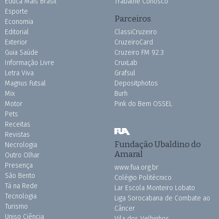
Educa Mais Brasil
Trabalhe Conosco
Esporte
Parceiros
Economia
Editorial
ClassiCruzeiro
Exterior
CruzeiroCard
Guia Saúde
Cruzeiro FM 92.3
Informação Livre
CruxLab
Letra Viva
Grafsul
Magnus Futsal
Depositphotos
Mix
Burh
Motor
Pink do Bem OSSEL
Pets
Receitas
Revistas
Fundação Ubaldino do
Necrologia
Amaral
Outro Olhar
Presença
www.fua.org.br
São Bento
Colégio Politécnico
Tá na Rede
Lar Escola Monteiro Lobato
Tecnologia
Liga Sorocabana de Combate ao
Turismo
Câncer
Uniso Ciência
Vila dos Velhinhos