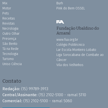
Mix
Burh
Motor
Pink do Bem OSSEL
Pets
Receitas
Revistas
Fundação Ubaldino do
Necrologia
Amaral
Outro Olhar
Presença
www.fua.org.br
São Bento
Colégio Politécnico
Tá na Rede
Lar Escola Monteiro Lobato
Tecnologia
Liga Sorocabana de Combate ao
Turismo
Câncer
Uniso Ciência
Vila dos Velhinhos
Contato
Redação:
(15) 99789-3913
Central/Assinante:
(15) 2102-5100 - ramal 5110
Comercial:
(15) 2102-5100 - ramal 5060