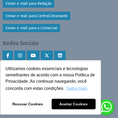
Enviar e-mail para Redação
Enviar e-mail para Central/Assinante
Enviar e-mail para o Comercial
Redes Sociais
Utilizamos cookies essenciais e tecnologias
Faça download do aplicativo
semelhantes de acordo com a nossa Política de
Privacidade. Ao continuar navegando, você
Play Store e App Store
concorda com estas condições.
Saiba mais
Todos os direitos reservados © 2025 Cruzeiro do Sul
Recusar Cookies
Aceitar Cookies