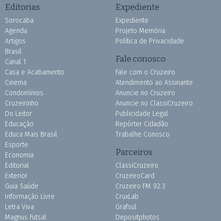
Editorias
Expediente
Sorocaba
Expediente
Agenda
Projeto Memória
Artigos
Política de Privacidade
Brasil
Fale conosco
Canal 1
Casa e Acabamento
Fale com o Cruzeiro
Cinema
Atendimento ao Assinante
Condomínios
Anuncie no Cruzeiro
Cruzeirinho
Anuncie no ClassiCruzeiro
Do Leitor
Publicidade Legal
Educação
Repórter Cidadão
Educa Mais Brasil
Trabalhe Conosco
Esporte
Parceiros
Economia
Editorial
ClassiCruzeiro
Exterior
CruzeiroCard
Guia Saúde
Cruzeiro FM 92.3
Informação Livre
CruxLab
Letra Viva
Grafsul
Magnus Futsal
Depositphotos