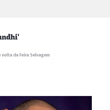
andhi'
e volta da Feira Selvagem