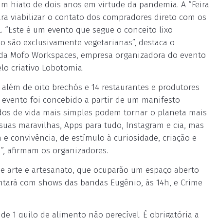
um hiato de dois anos em virtude da pandemia. A “Feira
ara viabilizar o contato dos compradores direto com os
l. “Este é um evento que segue o conceito lixo
o são exclusivamente vegetarianas”, destaca o
 da Mofo Workspaces, empresa organizadora do evento
o criativo Lobotomia.
 além de oito brechós e 14 restaurantes e produtores
o evento foi concebido a partir de um manifesto
dos de vida mais simples podem tornar o planeta mais
 suas maravilhas, Apps para tudo, Instagram e cia, mas
 convivência, de estímulo à curiosidade, criação e
”, afirmam os organizadores.
e arte e artesanato, que ocuparão um espaço aberto
ntará com shows das bandas Eugênio, às 14h, e Crime
e 1 quilo de alimento não perecível. É obrigatória a