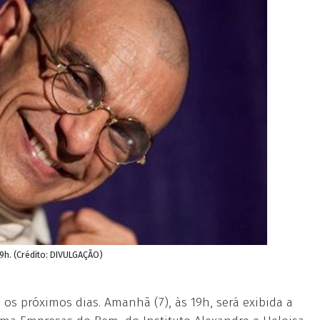
9h. (Crédito: DIVULGAÇÃO)
os próximos dias. Amanhã (7), às 19h, será exibida a