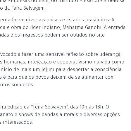
ama Empresas do Bem, do Instituto Alexandre e Heloisa
ão da Feira Selvagem.
entada em diversos países e Estados brasileiros. A
vida e obra do líder indiano, Mahatma Gandhi. A entrada
tadas e os ingressos podem ser obtidos no site
ocado a fazer uma sensível reflexão sobre liderança,
ções humanas, integração e cooperativismo na vida como
nício de mais um jejum para despertar a consciência
to é para que os povos deixem de se alimentar com
ntos sombrios.
ira edição da “Feira Selvagem”, das 10h às 18h. O
esanato e shows de bandas autorais e diversas opções
s interessados.