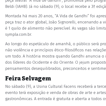
peça teatral “A Vida de Gandhi”, promovida pelo progr
Beldi (IAHB). Já no sábado (9), o local recebe a 3ª ediç
Montada há mais 20 anos, “A Vida de Gandhi” foi apres
peça traz o ator global, João Signorelli, encenando a 
é 1 quilo de alimento não perecível. As vagas são limi
sympla.com.br.
Ao longo do espetáculo de amanhã, o público será prov
não violência e princípios ético-filosóficos nas rela
um todo. A história mostra quando Gandhi anuncia o i
dos líderes do Ocidente e do Oriente. O jejum propos
pensamentos desequilibrados, preconceitos e sentime
Feira Selvagem
No sábado (9), a Usina Cultural Facens receberá a terce
evento terá exposição e venda de obras de arte e art
gastronômicas. A entrada é gratuita e aberta a todos o