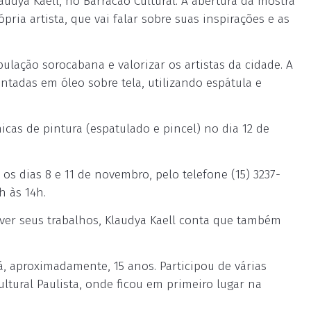
audya Kaell, no Barracão Cultural. A abertura da mostra
ria artista, que vai falar sobre suas inspirações e as
pulação sorocabana e valorizar os artistas da cidade. A
intadas em óleo sobre tela, utilizando espátula e
icas de pintura (espatulado e pincel) no dia 12 de
 os dias 8 e 11 de novembro, pelo telefone (15) 3237-
h às 14h.
lver seus trabalhos, Klaudya Kaell conta que também
, aproximadamente, 15 anos. Participou de várias
ltural Paulista, onde ficou em primeiro lugar na