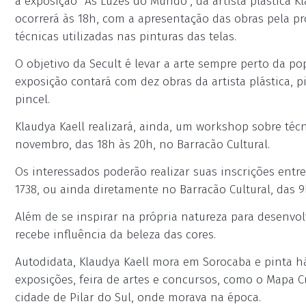
a exposição “As Luzes do Mundo”, da artista plástica Kl
ocorrerá às 18h, com a apresentação das obras pela próp
técnicas utilizadas nas pinturas das telas.
O objetivo da Secult é levar a arte sempre perto da po
exposição contará com dez obras da artista plástica, p
pincel.
Klaudya Kaell realizará, ainda, um workshop sobre técn
novembro, das 18h às 20h, no Barracão Cultural.
Os interessados poderão realizar suas inscrições entre
1738, ou ainda diretamente no Barracão Cultural, das 9
Além de se inspirar na própria natureza para desenvo
recebe influência da beleza das cores.
Autodidata, Klaudya Kaell mora em Sorocaba e pinta há
exposições, feira de artes e concursos, como o Mapa Cu
cidade de Pilar do Sul, onde morava na época.