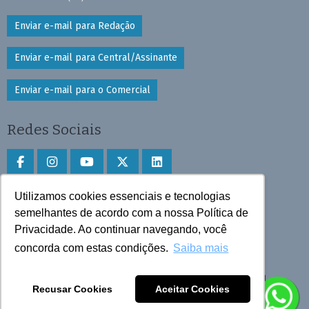
Enviar e-mail para Redação
Enviar e-mail para Central/Assinante
Enviar e-mail para o Comercial
Redes Sociais
Utilizamos cookies essenciais e tecnologias
Faça download do aplicativo
semelhantes de acordo com a nossa Política de
Privacidade. Ao continuar navegando, você
Play Store e App Store
concorda com estas condições.
Saiba mais
Todos os direitos reservados © 2025 Cruzeiro do Sul
Recusar Cookies
Aceitar Cookies