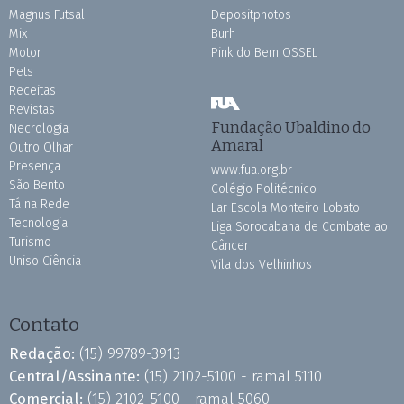
Magnus Futsal
Depositphotos
Mix
Burh
Motor
Pink do Bem OSSEL
Pets
Receitas
Revistas
Fundação Ubaldino do
Necrologia
Amaral
Outro Olhar
Presença
www.fua.org.br
São Bento
Colégio Politécnico
Tá na Rede
Lar Escola Monteiro Lobato
Tecnologia
Liga Sorocabana de Combate ao
Turismo
Câncer
Uniso Ciência
Vila dos Velhinhos
Contato
Redação:
(15) 99789-3913
Central/Assinante:
(15) 2102-5100 - ramal 5110
Comercial:
(15) 2102-5100 - ramal 5060