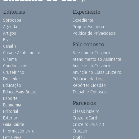
Editorias
Expediente
Sorocaba
Expediente
Agenda
Projeto Memória
Artigos
Política de Privacidade
Brasil
Fale conosco
Canal 1
Casa e Acabamento
Fale com o Cruzeiro
Cinema
Atendimento ao Assinante
Condomínios
Anuncie no Cruzeiro
Cruzeirinho
Anuncie no ClassiCruzeiro
Do Leitor
Publicidade Legal
Educação
Repórter Cidadão
Educa Mais Brasil
Trabalhe Conosco
Esporte
Parceiros
Economia
Editorial
ClassiCruzeiro
Exterior
CruzeiroCard
Guia Saúde
Cruzeiro FM 92.3
Informação Livre
CruxLab
Letra Viva
Grafsul