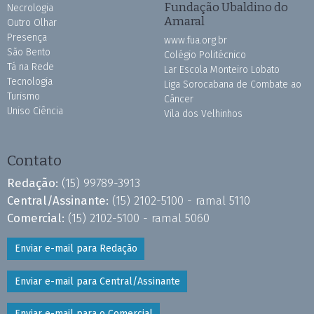
Fundação Ubaldino do
Necrologia
Amaral
Outro Olhar
Presença
www.fua.org.br
São Bento
Colégio Politécnico
Tá na Rede
Lar Escola Monteiro Lobato
Tecnologia
Liga Sorocabana de Combate ao
Turismo
Câncer
Uniso Ciência
Vila dos Velhinhos
Contato
Redação:
(15) 99789-3913
Central/Assinante:
(15) 2102-5100 - ramal 5110
Comercial:
(15) 2102-5100 - ramal 5060
Enviar e-mail para Redação
Enviar e-mail para Central/Assinante
Enviar e-mail para o Comercial