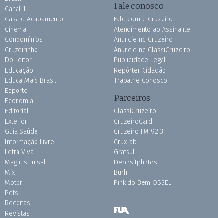
Fale conosco
Canal 1
Casa e Acabamento
Fale com o Cruzeiro
Cinema
Atendimento ao Assinante
Condomínios
Anuncie no Cruzeiro
Cruzeirinho
Anuncie no ClassiCruzeiro
Do Leitor
Publicidade Legal
Educação
Repórter Cidadão
Educa Mais Brasil
Trabalhe Conosco
Esporte
Parceiros
Economia
Editorial
ClassiCruzeiro
Exterior
CruzeiroCard
Guia Saúde
Cruzeiro FM 92.3
Informação Livre
CruxLab
Letra Viva
Grafsul
Magnus Futsal
Depositphotos
Mix
Burh
Motor
Pink do Bem OSSEL
Pets
Receitas
Revistas