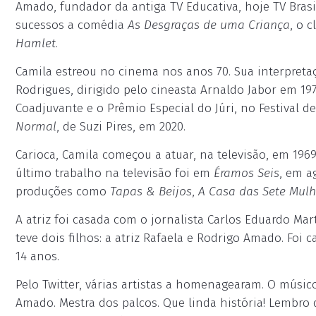
Amado, fundador da antiga TV Educativa, hoje TV Brasi
sucessos a comédia
As Desgraças de uma Criança
, o 
Hamlet
.
Camila estreou no cinema nos anos 70. Sua interpreta
Rodrigues, dirigido pelo cineasta Arnaldo Jabor em 197
Coadjuvante e o Prêmio Especial do Júri, no Festival d
Normal
, de Suzi Pires, em 2020.
Carioca, Camila começou a atuar, na televisão, em 196
último trabalho na televisão foi em
Éramos Seis
, em a
produções como
Tapas & Beijos
,
A Casa das Sete Mulh
A atriz foi casada com o jornalista Carlos Eduardo Ma
teve dois filhos: a atriz Rafaela e Rodrigo Amado. Fo
14 anos.
Pelo Twitter, várias artistas a homenagearam. O músic
Amado. Mestra dos palcos. Que linda história! Lembro d