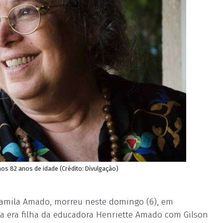
os 82 anos de idade (Crédito: Divulgação)
Camila Amado, morreu neste domingo (6), em
la era filha da educadora Henriette Amado com Gilson