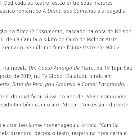
l. Dedicada ao teatro, estão entre seus maiores
clássico romântico
A Dama das Camélias
e a tragédia
ção no filme
O Casamento
, baseado na obra de Nelson
6, deu à Camila o Kikito de Ouro de Melhor Atriz
e Gramado. Seu último filme foi
De Perto ela Não É
9, na novela
Um Gosto Amargo de Festa
, da TV Tupi. Seu
gosto de 2019, na TV Globo. Ela atuou ainda em
eres
,
Sítio do Pica-pau Amarelo
e
Cordel Encantado
.
rtins, do qual ficou viúva no ano de 1968 e com quem
i casada também com o ator Stepan Nercessian durante
o e ator Leo Jaime homenageou a artista: "Camilla
ela dizendo: "decora o texto, respira na hora certa e