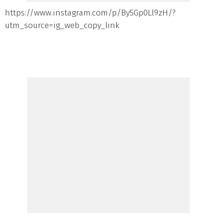
https://www.instagram.com/p/By5Gp0Ll9zH/?
utm_source=ig_web_copy_link