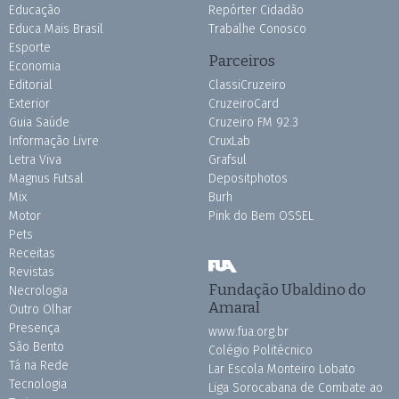
Educação
Repórter Cidadão
Educa Mais Brasil
Trabalhe Conosco
Esporte
Parceiros
Economia
Editorial
ClassiCruzeiro
Exterior
CruzeiroCard
Guia Saúde
Cruzeiro FM 92.3
Informação Livre
CruxLab
Letra Viva
Grafsul
Magnus Futsal
Depositphotos
Mix
Burh
Motor
Pink do Bem OSSEL
Pets
Receitas
Revistas
Fundação Ubaldino do
Necrologia
Amaral
Outro Olhar
Presença
www.fua.org.br
São Bento
Colégio Politécnico
Tá na Rede
Lar Escola Monteiro Lobato
Tecnologia
Liga Sorocabana de Combate ao