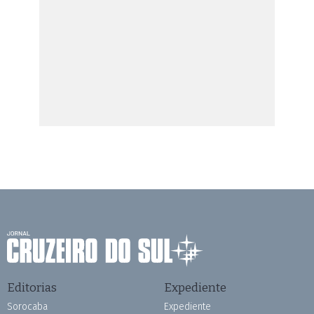
Editorias
Expediente
Sorocaba
Expediente