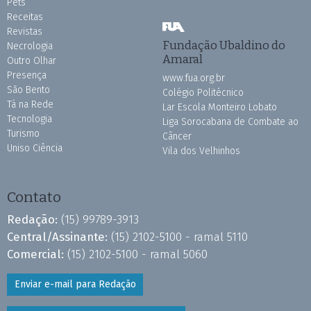
Pets
Receitas
Revistas
Fundação Ubaldino do
Necrologia
Amaral
Outro Olhar
Presença
www.fua.org.br
São Bento
Colégio Politécnico
Tá na Rede
Lar Escola Monteiro Lobato
Tecnologia
Liga Sorocabana de Combate ao
Turismo
Câncer
Uniso Ciência
Vila dos Velhinhos
Contato
Redação:
(15) 99789-3913
Central/Assinante:
(15) 2102-5100 - ramal 5110
Comercial:
(15) 2102-5100 - ramal 5060
Enviar e-mail para Redação