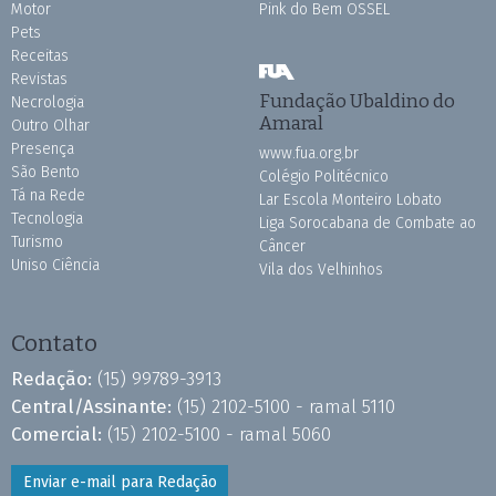
Motor
Pink do Bem OSSEL
Pets
Receitas
Revistas
Fundação Ubaldino do
Necrologia
Amaral
Outro Olhar
Presença
www.fua.org.br
São Bento
Colégio Politécnico
Tá na Rede
Lar Escola Monteiro Lobato
Tecnologia
Liga Sorocabana de Combate ao
Turismo
Câncer
Uniso Ciência
Vila dos Velhinhos
Contato
Redação:
(15) 99789-3913
Central/Assinante:
(15) 2102-5100 - ramal 5110
Comercial:
(15) 2102-5100 - ramal 5060
Enviar e-mail para Redação