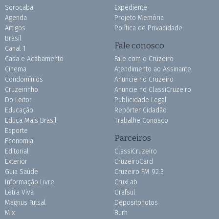
Sorocaba
Expediente
Agenda
Projeto Memória
Artigos
Política de Privacidade
Brasil
Fale conosco
Canal 1
Casa e Acabamento
Fale com o Cruzeiro
Cinema
Atendimento ao Assinante
Condomínios
Anuncie no Cruzeiro
Cruzeirinho
Anuncie no ClassiCruzeiro
Do Leitor
Publicidade Legal
Educação
Repórter Cidadão
Educa Mais Brasil
Trabalhe Conosco
Esporte
Parceiros
Economia
Editorial
ClassiCruzeiro
Exterior
CruzeiroCard
Guia Saúde
Cruzeiro FM 92.3
Informação Livre
CruxLab
Letra Viva
Grafsul
Magnus Futsal
Depositphotos
Mix
Burh