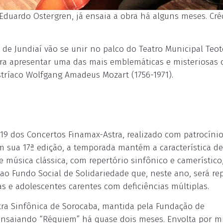
Eduardo Ostergren, já ensaia a obra há alguns meses. Cré
 de Jundiaí vão se unir no palco do Teatro Municipal Teo
ara apresentar uma das mais emblemáticas e misteriosas 
stríaco Wolfgang Amadeus Mozart (1756-1971).
19 dos Concertos Finamax-Astra, realizado com patrocíni
m sua 17ª edição, a temporada mantém a característica de
 música clássica, com repertório sinfônico e camerístico
 ao Fundo Social de Solidariedade que, neste ano, será r
as e adolescentes carentes com deficiências múltiplas.
tra Sinfônica de Sorocaba, mantida pela Fundação de
ensaiando “Réquiem” há quase dois meses. Envolta por mi