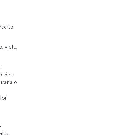
rédito
, viola,
a
 já se
urana e
foi
na
naldo