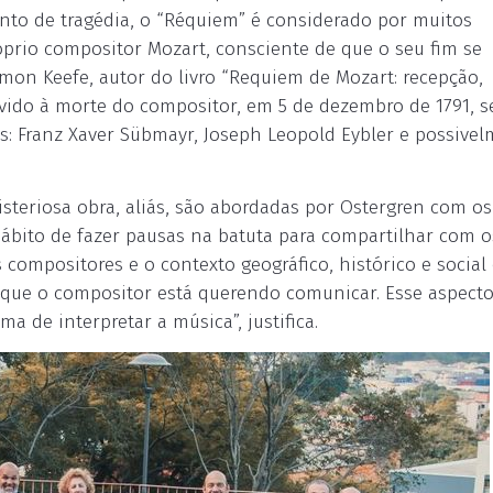
to de tragédia, o “Réquiem” é considerado por muitos
óprio compositor Mozart, consciente de que o seu fim se
mon Keefe, autor do livro “Requiem de Mozart: recepção,
devido à morte do compositor, em 5 de dezembro de 1791, 
s: Franz Xaver Sübmayr, Joseph Leopold Eybler e possive
steriosa obra, aliás, são abordadas por Ostergren com os
ábito de fazer pausas na batuta para compartilhar com o
s compositores e o contexto geográfico, histórico e socia
o que o compositor está querendo comunicar. Esse aspect
 de interpretar a música”, justifica.