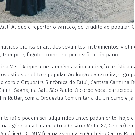
astí Atique e repertório variado, do erudito ao popular. C
úsicos profissionais, dos seguintes instrumentos: violino
pa, trompete, fagote, trombone percussão e tímpano.
rina Vastí Atique, que também assina a direção artística d
 estilos erudito e popular. Ao longo da carreira, o grupo
 coro e Orquestra Sinfônica de Tatuí, Cantata Carmina B
aint- Saens, na Sala São Paulo. O corpo vocal participou
hn Rutter, com a Orquestra Comunitária da Unicamp e já 
inteira) e podem ser adquiridos antecipadamente, hoje e
 na agência da Finamax (rua Cesário Mota, 87, Centro) e 
m América). O TMTV fica na avenida Engenheiro Carlos Rei