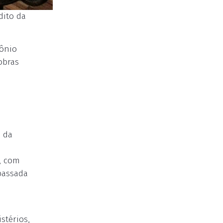
dito da
tônio
obras
o da
, com
epassada
stérios,