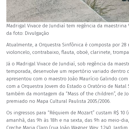
Madrigal Vivace de Jundiaí tem regência da maestrina V
da foto: Divulgação
Atualmente, a Orquestra Sinfônica é composta por 28 m
violoncelo, contrabaixo, flauta, oboé, clarinete, trom
Já o Madrigal Vivace de Jundiaí, sob regência da maest
temporada, desenvolve um repertório variado dentro dos
apresentou com o maestro João Maurício Galindo com o
com a Orquestra Jovem do Estado o Oratório de Natal S
também da montagem da “Mass of the children”, de Jo
premiado no Mapa Cultural Paulista 2005/2006.
Os ingressos para “Réquiem de Mozart” custam R$ 10 (
amanhã, das 9h às 18h e na sexta, das 9h ao meio-dia,
Creche Maria Claro (rua João Wagner Wey, 1.240, Jardi