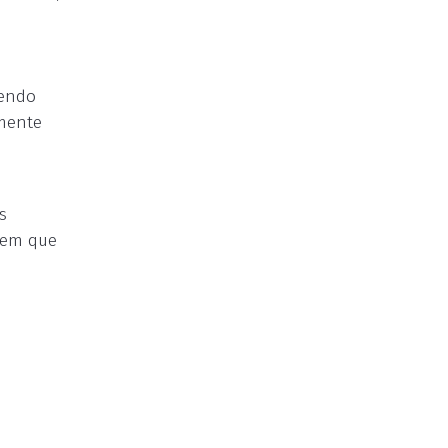
sendo
lmente
s
l em que
o