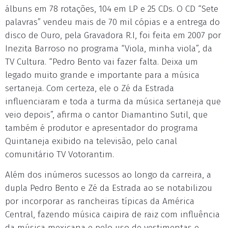
álbuns em 78 rotações, 104 em LP e 25 CDs. O CD “Sete
palavras” vendeu mais de 70 mil cópias e a entrega do
disco de Ouro, pela Gravadora R.I, foi feita em 2007 por
Inezita Barroso no programa “Viola, minha viola”, da
TV Cultura. “Pedro Bento vai fazer falta. Deixa um
legado muito grande e importante para a música
sertaneja. Com certeza, ele o Zé da Estrada
influenciaram e toda a turma da música sertaneja que
veio depois”, afirma o cantor Diamantino Sutil, que
também é produtor e apresentador do programa
Quintaneja exibido na televisão, pelo canal
comunitário TV Votorantim.
Além dos inúmeros sucessos ao longo da carreira, a
dupla Pedro Bento e Zé da Estrada ao se notabilizou
por incorporar as rancheiras típicas da América
Central, fazendo música caipira de raiz com influência
da música mexicana e pelo uso de vestimentas e