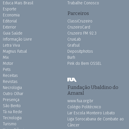
Educa Mais Brasil
Trabalhe Conosco
Esporte
Parceiros
Economia
Editorial
ClassiCruzeiro
Exterior
CruzeiroCard
Guia Saúde
Cruzeiro FM 92.3
Informação Livre
CruxLab
Letra Viva
Grafsul
Magnus Futsal
Depositphotos
Mix
Burh
Motor
Pink do Bem OSSEL
Pets
Receitas
Revistas
Fundação Ubaldino do
Necrologia
Amaral
Outro Olhar
Presença
www.fua.org.br
São Bento
Colégio Politécnico
Tá na Rede
Lar Escola Monteiro Lobato
Tecnologia
Liga Sorocabana de Combate ao
Turismo
Câncer